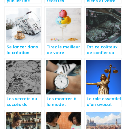
publier une
recettes
biens et votre
annonce légale
minceur
maison avec
?
efficaces pour
l’assurance
perdre du poids
habitation
Se lancer dans
Tirez le meilleur
Est-ce coûteux
la création
de votre
de confier sa
d’une boutique
sorbetière avec
voiture à une
de décoration :
nos conseils
casse auto ?
les bases
avisés
Les secrets du
Les montres à
Le role essentiel
succès du
la mode :
d’un avocat
papier peint
trouvez le
dans une
tropical
modèle idéal
succession
pour être
tendance