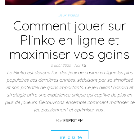
Jeux Vidéos
Comment jouer sur
Plinko en ligne et
maximiser vos gains
5 août 2025
Non
Le Plinko est devenu l’un des jeux de casino en ligne les plus
populaires ces dernières années, séduisant par sa simplicité
et son potentiel de gains importants. Ce jeu alliant hasard et
stratégie offre une expérience unique qui captive de plus en
plus de joueurs. Découvrons ensemble comment maîtriser ce
jeu passionnant et optimiser vos…
Par
ESPRITFM
Lire la suite