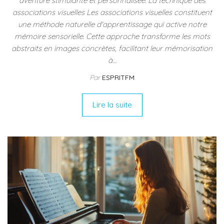
aventure stimulante et personnalisée. La technique des
associations visuelles Les associations visuelles constituent
une méthode naturelle d'apprentissage qui active notre
mémoire sensorielle. Cette approche transforme les mots
abstraits en images concrètes, facilitant leur mémorisation
à…
Par
ESPRITFM
Lire la suite