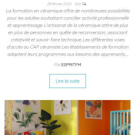
28 février 2025
Non
La formation en céramique offre de nombreuses possibilités
pour les adultes souhaitant concilier activité professionnelle
et apprentissage. L’artisanat de la céramique attire de plus
en plus de personnes en quête de reconversion, associant
créativité et savoir-faire technique. Les différentes voies
d’accès au CAP céramiste Les établissements de formation
adaptent leurs programmes aux besoins des apprenants,…
Par
ESPRITFM
Lire la suite