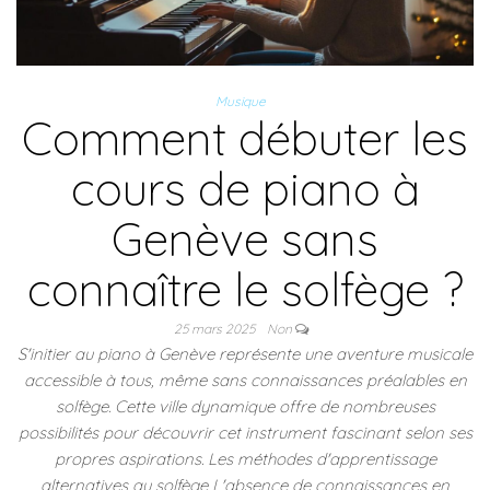
Musique
Comment débuter les
cours de piano à
Genève sans
connaître le solfège ?
25 mars 2025
Non
S'initier au piano à Genève représente une aventure musicale
accessible à tous, même sans connaissances préalables en
solfège. Cette ville dynamique offre de nombreuses
possibilités pour découvrir cet instrument fascinant selon ses
propres aspirations. Les méthodes d'apprentissage
alternatives au solfège L'absence de connaissances en