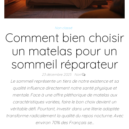
Non classé
Comment bien choisir
un matelas pour un
sommeil réparateur
23 décembre 2025
Non
Le sommeil représente un tiers de notre existence et sa
qualité influence directement notre santé physique et
mentale. Face à une offre pléthorique de matelas aux
caractéristiques variées, faire le bon choix devient un
véritable défi. Pourtant, investir dans une literie adaptée
transforme radicalement la qualité du repos nocturne. Avec
environ 70% des Français se…