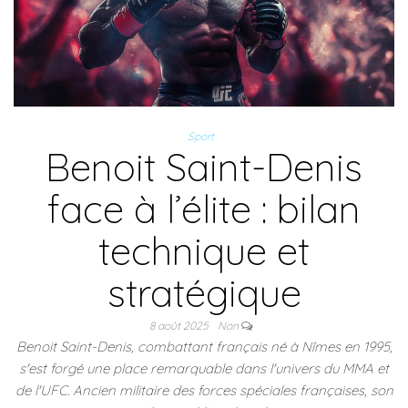
Sport
Benoit Saint-Denis
face à l’élite : bilan
technique et
stratégique
8 août 2025
Non
Benoit Saint-Denis, combattant français né à Nîmes en 1995,
s'est forgé une place remarquable dans l'univers du MMA et
de l'UFC. Ancien militaire des forces spéciales françaises, son