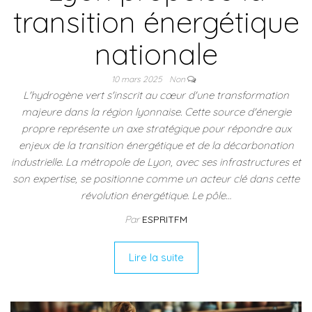
transition énergétique
nationale
10 mars 2025
Non
L'hydrogène vert s'inscrit au cœur d'une transformation
majeure dans la région lyonnaise. Cette source d'énergie
propre représente un axe stratégique pour répondre aux
enjeux de la transition énergétique et de la décarbonation
industrielle. La métropole de Lyon, avec ses infrastructures et
son expertise, se positionne comme un acteur clé dans cette
révolution énergétique. Le pôle…
Par
ESPRITFM
Lire la suite