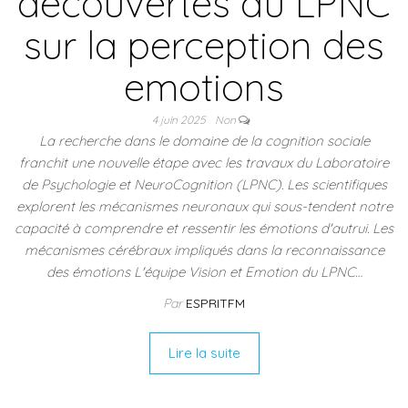
decouvertes du LPNC
sur la perception des
emotions
4 juin 2025
Non
La recherche dans le domaine de la cognition sociale
franchit une nouvelle étape avec les travaux du Laboratoire
de Psychologie et NeuroCognition (LPNC). Les scientifiques
explorent les mécanismes neuronaux qui sous-tendent notre
capacité à comprendre et ressentir les émotions d'autrui. Les
mécanismes cérébraux impliqués dans la reconnaissance
des émotions L'équipe Vision et Emotion du LPNC…
Par
ESPRITFM
Lire la suite