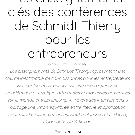
clés des conférences
de Schmidt Thierry
pour les
entrepreneurs
10 février 2025
Non
Les enseignements de Schmidt Thierry représentent une
source inestimable de connaissances pour les entrepreneurs.
Ses conférences, basées sur une riche expérience
académique et pratique, offrent des perspectives novatrices
sur le monde entrepreneurial. À travers ses interventions, il
partage une vision équilibrée entre théorie et application
concrète. La vision entrepreneuriale selon Schmidt Thierry
L'approche de Schmidt…
Par
ESPRITFM