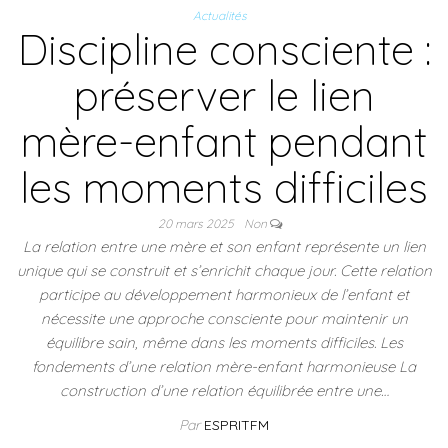
Actualités
Discipline consciente :
préserver le lien
mère-enfant pendant
les moments difficiles
20 mars 2025
Non
La relation entre une mère et son enfant représente un lien
unique qui se construit et s’enrichit chaque jour. Cette relation
participe au développement harmonieux de l’enfant et
nécessite une approche consciente pour maintenir un
équilibre sain, même dans les moments difficiles. Les
fondements d’une relation mère-enfant harmonieuse La
construction d’une relation équilibrée entre une…
Par
ESPRITFM