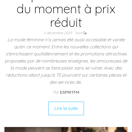
du moment à prix
réduit
2 décembre 2025
Non
La mode féminine n'a jamais été aussi accessible et variée
qu'en ce moment. Entre les nouvelles collections qui
s'enrichissent quotidiennement et les promotions attractives
proposées par de nombreuses enseignes, les amoureuses de
la mode peuvent se faire plaisir sans se ruiner. Avec des
réductions allant jusqu'à 70 pourcent sur certaines pièces et
des services de…
Par
ESPRITFM
Lire la suite