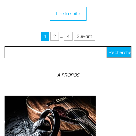
Lire la suite
Pagination des publications
1
2
…
4
Suivant
Rechercher :
A PROPOS