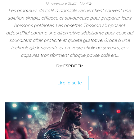
13 novembre 2025
Non
Les amateurs de café à domicile recherchent souvent une
solution simple, efficace et savoureuse pour préparer leurs
boissons préférées. Les dosettes Tassimo s'imposent
aujourd'hui comme une alternative séduisante pour ceux qui
souhaitent allier praticité et qualité gustative. Grâce à une
technologie innovante et un vaste choix de saveurs, ces
capsules transforment chaque pause café en…
Par
ESPRITFM
Lire la suite