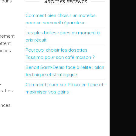
e dans
ARTICLES RÉCENTS
Comment bien choisir un matelas
pour un sommeil réparateur
Les plus belles robes du moment à
ppement
prix réduit
ttent
Pourquoi choisir les dosettes
roches
Tassimo pour son café maison ?
Benoit Saint-Denis face à l’élite : bilan
technique et stratégique
s
Comment jouer sur Plinko en ligne et
us. Les
maximiser vos gains
iences