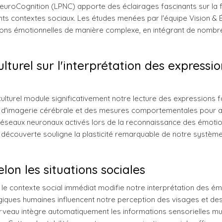
euroCognition (LPNC) apporte des éclairages fascinants sur la 
nts contextes sociaux. Les études menées par l'équipe Vision &
ions émotionnelles de manière complexe, en intégrant de nombr
lturel sur l'interprétation des expressio
lturel module significativement notre lecture des expressions fa
s d'imagerie cérébrale et des mesures comportementales pour 
réseaux neuronaux activés lors de la reconnaissance des émoti
e découverte souligne la plasticité remarquable de notre systèm
lon les situations sociales
 le contexte social immédiat modifie notre interprétation des ém
iques humaines influencent notre perception des visages et des
erveau intègre automatiquement les informations sensorielles mul