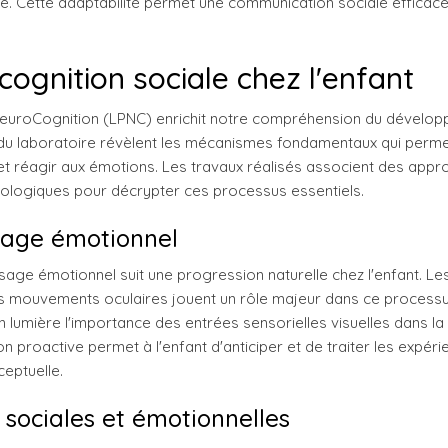
e. Cette adaptabilité permet une communication sociale efficac
ognition sociale chez l'enfant
NeuroCognition (LPNC) enrichit notre compréhension du dévelo
 du laboratoire révèlent les mécanismes fondamentaux qui perme
 et réagir aux émotions. Les travaux réalisés associent des app
ologiques pour décrypter ces processus essentiels.
ssage émotionnel
age émotionnel suit une progression naturelle chez l'enfant. Le
t les mouvements oculaires jouent un rôle majeur dans ce process
n lumière l'importance des entrées sensorielles visuelles dans la
n proactive permet à l'enfant d'anticiper et de traiter les expér
eptuelle.
 sociales et émotionnelles