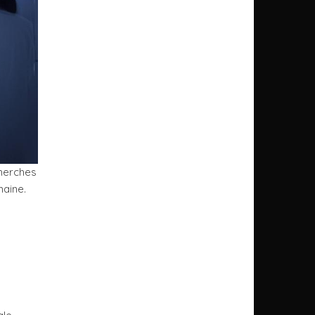
cherches
maine.