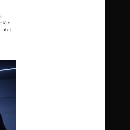
s
cité à
ial et