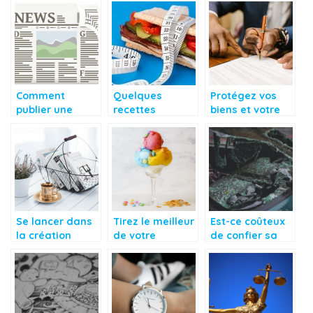
l’occuper
pas manquer
Comment
Quelques
Protégez vos
publier une
recettes
biens et votre
annonce légale
minceur
maison avec
?
efficaces pour
l’assurance
perdre du poids
habitation
Se lancer dans
Tirez le meilleur
Est-ce coûteux
la création
de votre
de confier sa
d’une boutique
sorbetière avec
voiture à une
de décoration :
nos conseils
casse auto ?
les bases
avisés