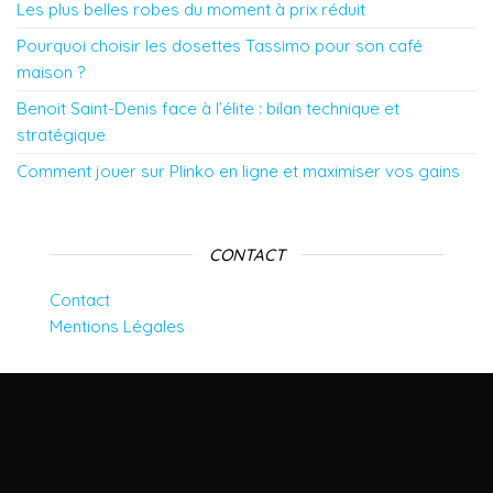
Les plus belles robes du moment à prix réduit
Pourquoi choisir les dosettes Tassimo pour son café
maison ?
Benoit Saint-Denis face à l’élite : bilan technique et
stratégique
Comment jouer sur Plinko en ligne et maximiser vos gains
CONTACT
Contact
Mentions Légales