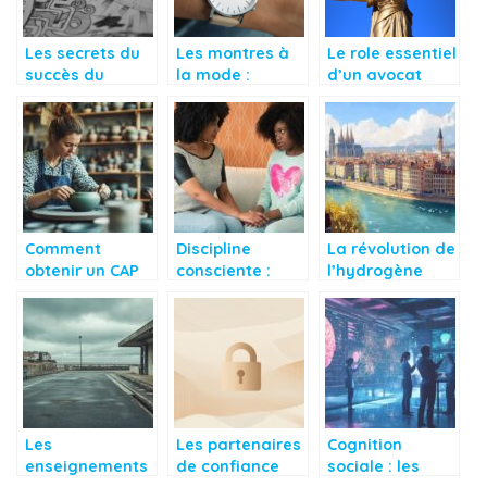
Les secrets du
Les montres à
Le role essentiel
succès du
la mode :
d’un avocat
papier peint
trouvez le
dans une
tropical
modèle idéal
succession
pour être
tendance
Comment
Discipline
La révolution de
obtenir un CAP
consciente :
l’hydrogène
de céramiste
préserver le lien
vert : Lyon
pour adulte tout
mère-enfant
propulse la
en travaillant ?
pendant les
transition
moments
énergétique
difficiles
nationale
Les
Les partenaires
Cognition
enseignements
de confiance
sociale : les