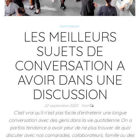
Non classé
LES MEILLEURS
SUJETS DE
CONVERSATION A
AVOIR DANS UNE
DISCUSSION
22 septembre 2020
Non
C’est vrai qu’il n’est pas facile d’entretenir une longue
conversation avec des gens dans la vie quotidienne. On a
parfois tendance à avoir peur de ne plus trouver de quoi
discuter avec nos camarades, collaborateurs, famille ou des