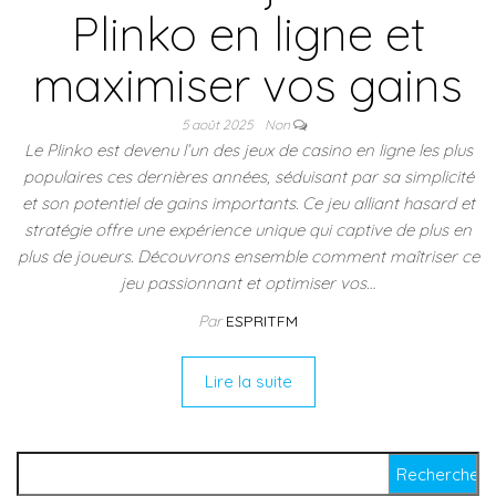
Plinko en ligne et
maximiser vos gains
5 août 2025
Non
Le Plinko est devenu l’un des jeux de casino en ligne les plus
populaires ces dernières années, séduisant par sa simplicité
et son potentiel de gains importants. Ce jeu alliant hasard et
stratégie offre une expérience unique qui captive de plus en
plus de joueurs. Découvrons ensemble comment maîtriser ce
jeu passionnant et optimiser vos…
Par
ESPRITFM
Lire la suite
Rechercher :