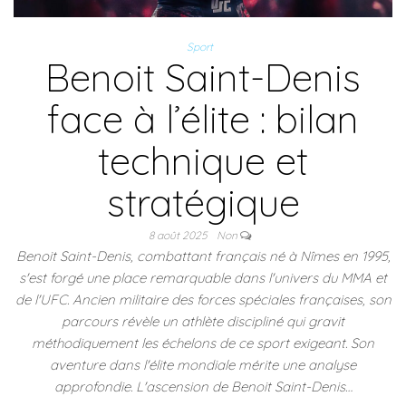
Sport
Benoit Saint-Denis
face à l’élite : bilan
technique et
stratégique
8 août 2025
Non
Benoit Saint-Denis, combattant français né à Nîmes en 1995,
s'est forgé une place remarquable dans l'univers du MMA et
de l'UFC. Ancien militaire des forces spéciales françaises, son
parcours révèle un athlète discipliné qui gravit
méthodiquement les échelons de ce sport exigeant. Son
aventure dans l'élite mondiale mérite une analyse
approfondie. L'ascension de Benoit Saint-Denis…